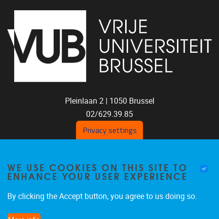
Pleinlaan 2 |
1050
Brussel
02/629.39.85
shoc@vub.be
Privacy settings
WE USE COOKIES ON THIS SITE TO
ENHANCE YOUR USER EXPERIENCE
By clicking the Accept button, you agree to us doing so.