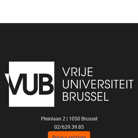
Pleinlaan 2 |
1050
Brussel
02/629.39.85
shoc@vub.be
Privacy settings