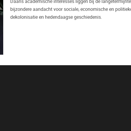
Daans academische interesses liggen bij de langetermijnte
bijzondere aandacht voor sociale, economische en politieke
dekolonisatie en hedendaagse geschiedenis.