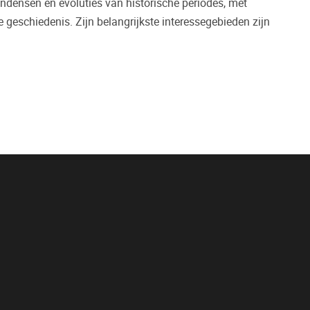
ndensen en evoluties van historische periodes, met
 geschiedenis. Zijn belangrijkste interessegebieden zijn